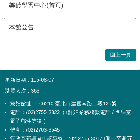
樂齡學習中心(首頁)
本館公告
回上一頁
:::
更新日期
115-08-07
瀏覽人次
366
總館館址：106210 臺北市建國南路二段125號
電話：(02)2755-2823（※詳細業務聯繫電話 / 各課室
電子郵件信箱 ）
傳真：(02)2703-3545
行政革新讀者申訴專線：(02)2755-3067 (週一至週五