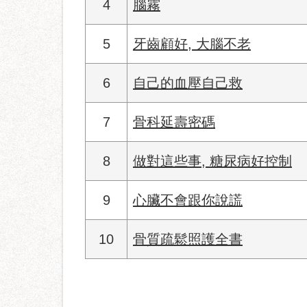
4
腦霧
5
牙齒顧好, 大腦不老
6
自己的血壓自己救
7
骨科延壽密碼
8
做對這些事, 糖尿病好控制
9
心臟不會跟你說謊
10
骨質疏鬆照護全書