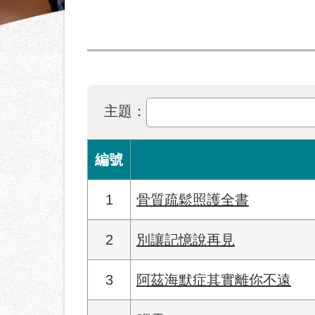
主題：
編號
1
骨質疏鬆照護全書
2
別讓記憶說再見
3
阿茲海默症其實離你不遠